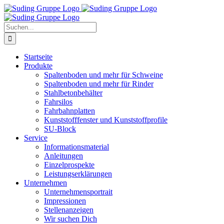
Zum
Inhalt
springen
Suche
nach:
Startseite
Produkte
Spaltenboden und mehr für Schweine
Spaltenboden und mehr für Rinder
Stahlbetonbehälter
Fahrsilos
Fahrbahnplatten
Kunststofffenster und Kunststoffprofile
SU-Block
Service
Informationsmaterial
Anleitungen
Einzelprospekte
Leistungserklärungen
Unternehmen
Unternehmensportrait
Impressionen
Stellenanzeigen
Wir suchen Dich