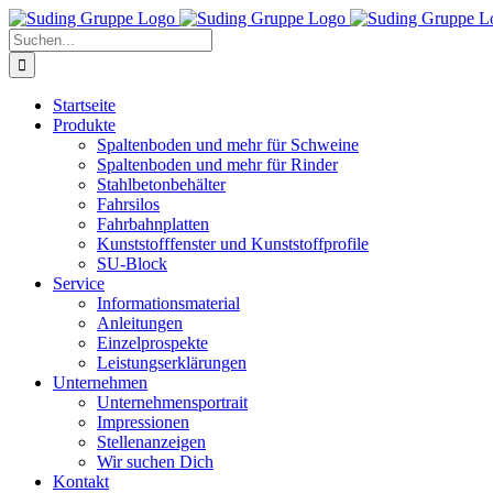
Zum
Inhalt
Suche
springen
nach:
Startseite
Produkte
Spaltenboden und mehr für Schweine
Spaltenboden und mehr für Rinder
Stahlbetonbehälter
Fahrsilos
Fahrbahnplatten
Kunststofffenster und Kunststoffprofile
SU-Block
Service
Informationsmaterial
Anleitungen
Einzelprospekte
Leistungserklärungen
Unternehmen
Unternehmensportrait
Impressionen
Stellenanzeigen
Wir suchen Dich
Kontakt