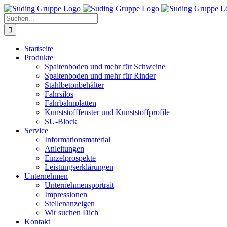
Zum
Inhalt
Suche
springen
nach:
Startseite
Produkte
Spaltenboden und mehr für Schweine
Spaltenboden und mehr für Rinder
Stahlbetonbehälter
Fahrsilos
Fahrbahnplatten
Kunststofffenster und Kunststoffprofile
SU-Block
Service
Informationsmaterial
Anleitungen
Einzelprospekte
Leistungserklärungen
Unternehmen
Unternehmensportrait
Impressionen
Stellenanzeigen
Wir suchen Dich
Kontakt