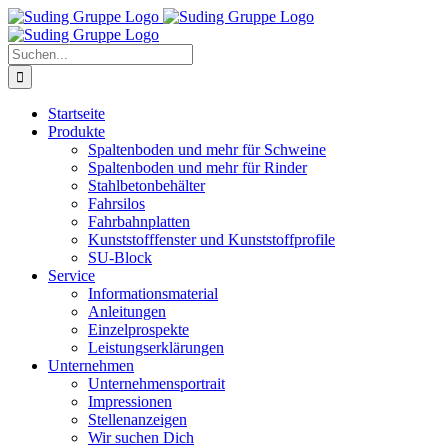
Zum
Inhalt
springen
Suche
nach:
Startseite
Produkte
Spaltenboden und mehr für Schweine
Spaltenboden und mehr für Rinder
Stahlbetonbehälter
Fahrsilos
Fahrbahnplatten
Kunststofffenster und Kunststoffprofile
SU-Block
Service
Informationsmaterial
Anleitungen
Einzelprospekte
Leistungserklärungen
Unternehmen
Unternehmensportrait
Impressionen
Stellenanzeigen
Wir suchen Dich