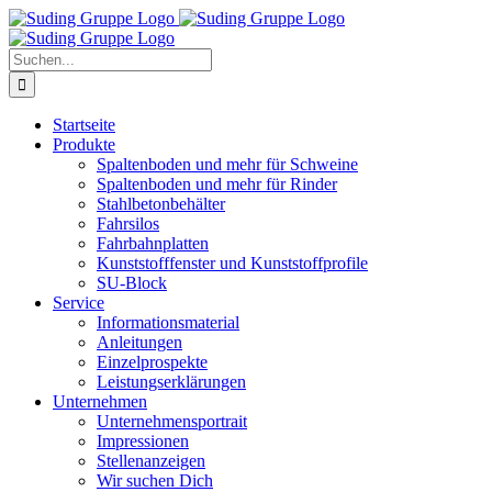
Zum
Inhalt
springen
Suche
nach:
Startseite
Produkte
Spaltenboden und mehr für Schweine
Spaltenboden und mehr für Rinder
Stahlbetonbehälter
Fahrsilos
Fahrbahnplatten
Kunststofffenster und Kunststoffprofile
SU-Block
Service
Informationsmaterial
Anleitungen
Einzelprospekte
Leistungserklärungen
Unternehmen
Unternehmensportrait
Impressionen
Stellenanzeigen
Wir suchen Dich