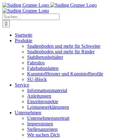
Zum
Inhalt
springen
Suche
nach:
Startseite
Produkte
Spaltenboden und mehr für Schweine
Spaltenboden und mehr für Rinder
Stahlbetonbehälter
Fahrsilos
Fahrbahnplatten
Kunststofffenster und Kunststoffprofile
SU-Block
Service
Informationsmaterial
Anleitungen
Einzelprospekte
Leistungserklärungen
Unternehmen
Unternehmensportrait
Impressionen
Stellenanzeigen
Wir suchen Dich