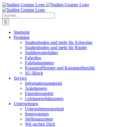
Zum
Inhalt
springen
Suche
nach:
Startseite
Produkte
Spaltenboden und mehr für Schweine
Spaltenboden und mehr für Rinder
Stahlbetonbehälter
Fahrsilos
Fahrbahnplatten
Kunststofffenster und Kunststoffprofile
SU-Block
Service
Informationsmaterial
Anleitungen
Einzelprospekte
Leistungserklärungen
Unternehmen
Unternehmensportrait
Impressionen
Stellenanzeigen
Wir suchen Dich