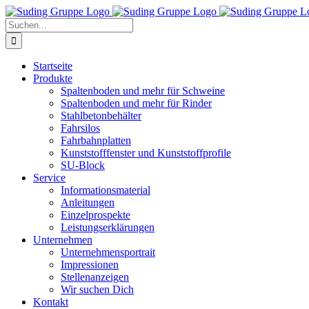
Zum
Inhalt
Suche
springen
nach:
Startseite
Produkte
Spaltenboden und mehr für Schweine
Spaltenboden und mehr für Rinder
Stahlbetonbehälter
Fahrsilos
Fahrbahnplatten
Kunststofffenster und Kunststoffprofile
SU-Block
Service
Informationsmaterial
Anleitungen
Einzelprospekte
Leistungserklärungen
Unternehmen
Unternehmensportrait
Impressionen
Stellenanzeigen
Wir suchen Dich
Kontakt