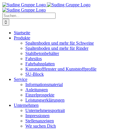
Zum
Inhalt
springen
Suche
nach:
Startseite
Produkte
Spaltenboden und mehr für Schweine
Spaltenboden und mehr für Rinder
Stahlbetonbehälter
Fahrsilos
Fahrbahnplatten
Kunststofffenster und Kunststoffprofile
SU-Block
Service
Informationsmaterial
Anleitungen
Einzelprospekte
Leistungserklärungen
Unternehmen
Unternehmensportrait
Impressionen
Stellenanzeigen
Wir suchen Dich