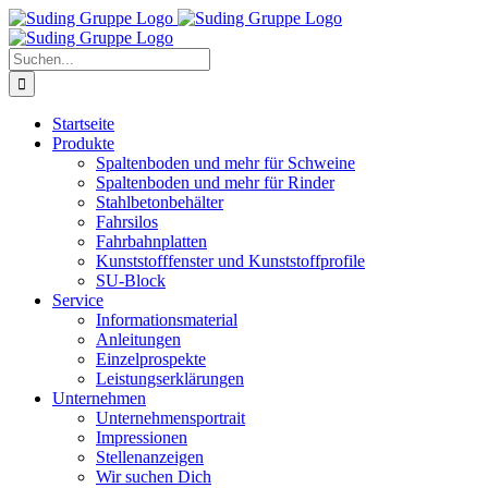
Zum
Inhalt
springen
Suche
nach:
Startseite
Produkte
Spaltenboden und mehr für Schweine
Spaltenboden und mehr für Rinder
Stahlbetonbehälter
Fahrsilos
Fahrbahnplatten
Kunststofffenster und Kunststoffprofile
SU-Block
Service
Informationsmaterial
Anleitungen
Einzelprospekte
Leistungserklärungen
Unternehmen
Unternehmensportrait
Impressionen
Stellenanzeigen
Wir suchen Dich