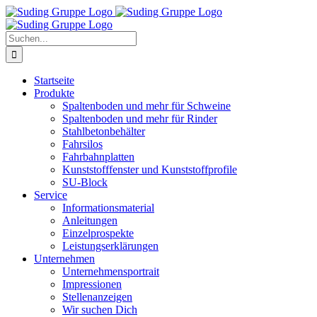
Zum
Inhalt
springen
Suche
nach:
Startseite
Produkte
Spaltenboden und mehr für Schweine
Spaltenboden und mehr für Rinder
Stahlbetonbehälter
Fahrsilos
Fahrbahnplatten
Kunststofffenster und Kunststoffprofile
SU-Block
Service
Informationsmaterial
Anleitungen
Einzelprospekte
Leistungserklärungen
Unternehmen
Unternehmensportrait
Impressionen
Stellenanzeigen
Wir suchen Dich