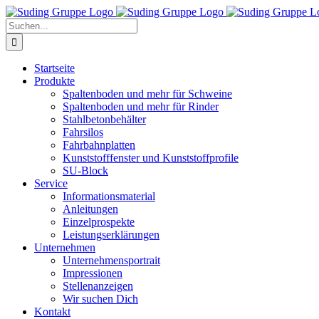
Zum
Inhalt
Suche
springen
nach:
Startseite
Produkte
Spaltenboden und mehr für Schweine
Spaltenboden und mehr für Rinder
Stahlbetonbehälter
Fahrsilos
Fahrbahnplatten
Kunststofffenster und Kunststoffprofile
SU-Block
Service
Informationsmaterial
Anleitungen
Einzelprospekte
Leistungserklärungen
Unternehmen
Unternehmensportrait
Impressionen
Stellenanzeigen
Wir suchen Dich
Kontakt