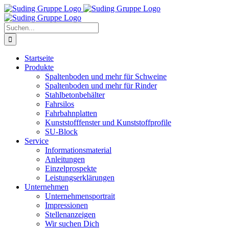
Zum
Inhalt
springen
Suche
nach:
Startseite
Produkte
Spaltenboden und mehr für Schweine
Spaltenboden und mehr für Rinder
Stahlbetonbehälter
Fahrsilos
Fahrbahnplatten
Kunststofffenster und Kunststoffprofile
SU-Block
Service
Informationsmaterial
Anleitungen
Einzelprospekte
Leistungserklärungen
Unternehmen
Unternehmensportrait
Impressionen
Stellenanzeigen
Wir suchen Dich