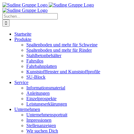
Zum
Inhalt
springen
Suche
nach:
Startseite
Produkte
Spaltenboden und mehr für Schweine
Spaltenboden und mehr für Rinder
Stahlbetonbehälter
Fahrsilos
Fahrbahnplatten
Kunststofffenster und Kunststoffprofile
SU-Block
Service
Informationsmaterial
Anleitungen
Einzelprospekte
Leistungserklärungen
Unternehmen
Unternehmensportrait
Impressionen
Stellenanzeigen
Wir suchen Dich