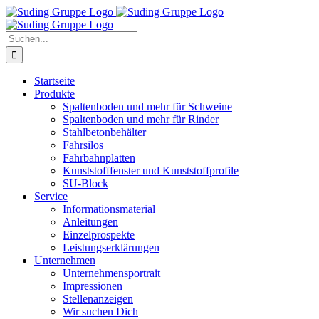
Zum
Inhalt
springen
Suche
nach:
Startseite
Produkte
Spaltenboden und mehr für Schweine
Spaltenboden und mehr für Rinder
Stahlbetonbehälter
Fahrsilos
Fahrbahnplatten
Kunststofffenster und Kunststoffprofile
SU-Block
Service
Informationsmaterial
Anleitungen
Einzelprospekte
Leistungserklärungen
Unternehmen
Unternehmensportrait
Impressionen
Stellenanzeigen
Wir suchen Dich