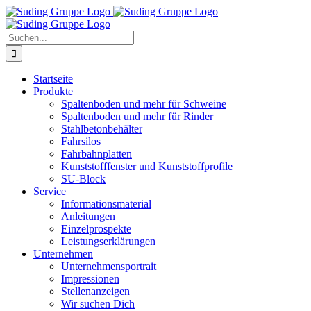
Zum
Inhalt
springen
Suche
nach:
Startseite
Produkte
Spaltenboden und mehr für Schweine
Spaltenboden und mehr für Rinder
Stahlbetonbehälter
Fahrsilos
Fahrbahnplatten
Kunststofffenster und Kunststoffprofile
SU-Block
Service
Informationsmaterial
Anleitungen
Einzelprospekte
Leistungserklärungen
Unternehmen
Unternehmensportrait
Impressionen
Stellenanzeigen
Wir suchen Dich