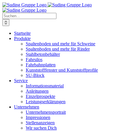
Zum
Inhalt
springen
Suche
nach:
Startseite
Produkte
Spaltenboden und mehr für Schweine
Spaltenboden und mehr für Rinder
Stahlbetonbehälter
Fahrsilos
Fahrbahnplatten
Kunststofffenster und Kunststoffprofile
SU-Block
Service
Informationsmaterial
Anleitungen
Einzelprospekte
Leistungserklärungen
Unternehmen
Unternehmensportrait
Impressionen
Stellenanzeigen
Wir suchen Dich