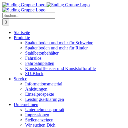
Zum
Inhalt
springen
Suche
nach:
Startseite
Produkte
Spaltenboden und mehr für Schweine
Spaltenboden und mehr für Rinder
Stahlbetonbehälter
Fahrsilos
Fahrbahnplatten
Kunststofffenster und Kunststoffprofile
SU-Block
Service
Informationsmaterial
Anleitungen
Einzelprospekte
Leistungserklärungen
Unternehmen
Unternehmensportrait
Impressionen
Stellenanzeigen
Wir suchen Dich