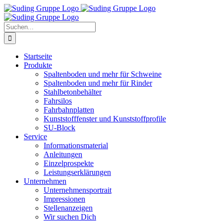
Zum
Inhalt
springen
Suche
nach:
Startseite
Produkte
Spaltenboden und mehr für Schweine
Spaltenboden und mehr für Rinder
Stahlbetonbehälter
Fahrsilos
Fahrbahnplatten
Kunststofffenster und Kunststoffprofile
SU-Block
Service
Informationsmaterial
Anleitungen
Einzelprospekte
Leistungserklärungen
Unternehmen
Unternehmensportrait
Impressionen
Stellenanzeigen
Wir suchen Dich