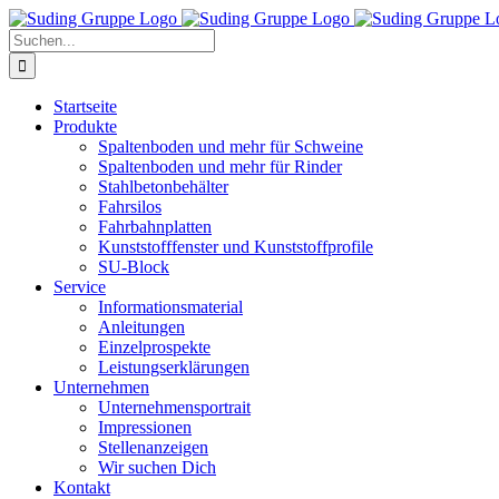
Zum
Inhalt
Suche
springen
nach:
Startseite
Produkte
Spaltenboden und mehr für Schweine
Spaltenboden und mehr für Rinder
Stahlbetonbehälter
Fahrsilos
Fahrbahnplatten
Kunststofffenster und Kunststoffprofile
SU-Block
Service
Informationsmaterial
Anleitungen
Einzelprospekte
Leistungserklärungen
Unternehmen
Unternehmensportrait
Impressionen
Stellenanzeigen
Wir suchen Dich
Kontakt