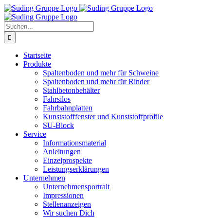
Zum
Inhalt
springen
Suche
nach:
Startseite
Produkte
Spaltenboden und mehr für Schweine
Spaltenboden und mehr für Rinder
Stahlbetonbehälter
Fahrsilos
Fahrbahnplatten
Kunststofffenster und Kunststoffprofile
SU-Block
Service
Informationsmaterial
Anleitungen
Einzelprospekte
Leistungserklärungen
Unternehmen
Unternehmensportrait
Impressionen
Stellenanzeigen
Wir suchen Dich