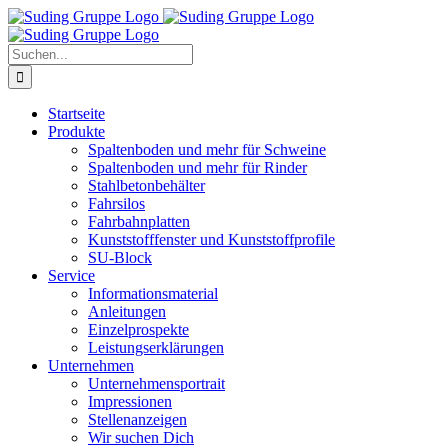
Zum
Inhalt
springen
Suche
nach:
Startseite
Produkte
Spaltenboden und mehr für Schweine
Spaltenboden und mehr für Rinder
Stahlbetonbehälter
Fahrsilos
Fahrbahnplatten
Kunststofffenster und Kunststoffprofile
SU-Block
Service
Informationsmaterial
Anleitungen
Einzelprospekte
Leistungserklärungen
Unternehmen
Unternehmensportrait
Impressionen
Stellenanzeigen
Wir suchen Dich