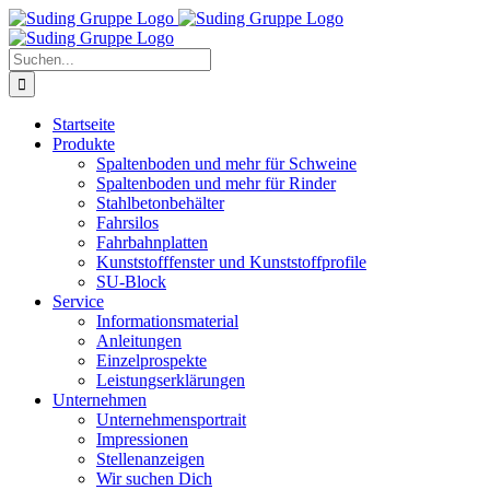
Zum
Inhalt
springen
Suche
nach:
Startseite
Produkte
Spaltenboden und mehr für Schweine
Spaltenboden und mehr für Rinder
Stahlbetonbehälter
Fahrsilos
Fahrbahnplatten
Kunststofffenster und Kunststoffprofile
SU-Block
Service
Informationsmaterial
Anleitungen
Einzelprospekte
Leistungserklärungen
Unternehmen
Unternehmensportrait
Impressionen
Stellenanzeigen
Wir suchen Dich