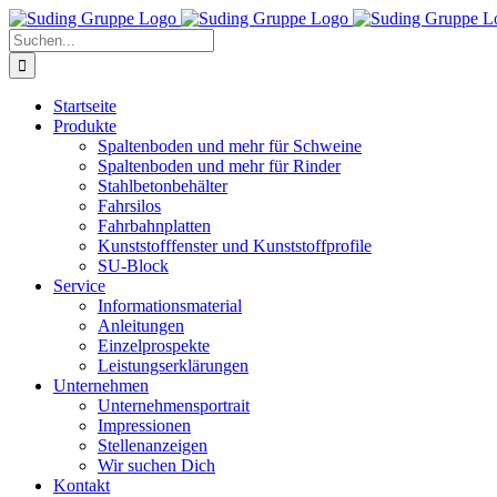
Zum
Inhalt
Suche
springen
nach:
Startseite
Produkte
Spaltenboden und mehr für Schweine
Spaltenboden und mehr für Rinder
Stahlbetonbehälter
Fahrsilos
Fahrbahnplatten
Kunststofffenster und Kunststoffprofile
SU-Block
Service
Informationsmaterial
Anleitungen
Einzelprospekte
Leistungserklärungen
Unternehmen
Unternehmensportrait
Impressionen
Stellenanzeigen
Wir suchen Dich
Kontakt