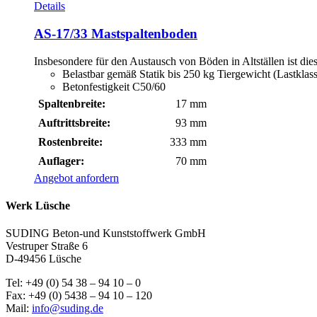
Details
AS-17/33 Mastspaltenboden
Insbesondere für den Austausch von Böden in Altställen ist di
Belastbar gemäß Statik bis 250 kg Tiergewicht (Lastkla
Betonfestigkeit C50/60
Spaltenbreite:
17 mm
Auftrittsbreite:
93 mm
Rostenbreite:
333 mm
Auflager:
70 mm
Angebot anfordern
Werk Lüsche
SUDING Beton-und Kunststoffwerk GmbH
Vestruper Straße 6
D-49456 Lüsche
Tel: +49 (0) 54 38 – 94 10 – 0
Fax: +49 (0) 5438 – 94 10 – 120
Mail:
info@suding.de