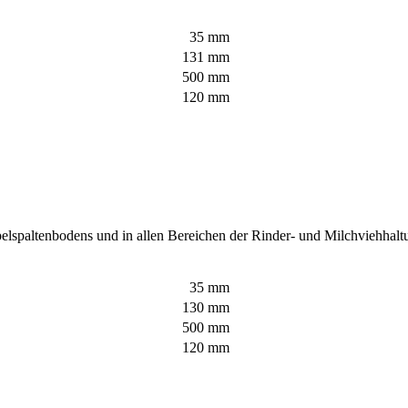
35 mm
131 mm
500 mm
120 mm
lspaltenbodens und in allen Bereichen der Rinder- und Milchviehhaltu
35 mm
130 mm
500 mm
120 mm