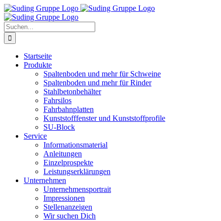
Zum
Inhalt
springen
Suche
nach:
Startseite
Produkte
Spaltenboden und mehr für Schweine
Spaltenboden und mehr für Rinder
Stahlbetonbehälter
Fahrsilos
Fahrbahnplatten
Kunststofffenster und Kunststoffprofile
SU-Block
Service
Informationsmaterial
Anleitungen
Einzelprospekte
Leistungserklärungen
Unternehmen
Unternehmensportrait
Impressionen
Stellenanzeigen
Wir suchen Dich