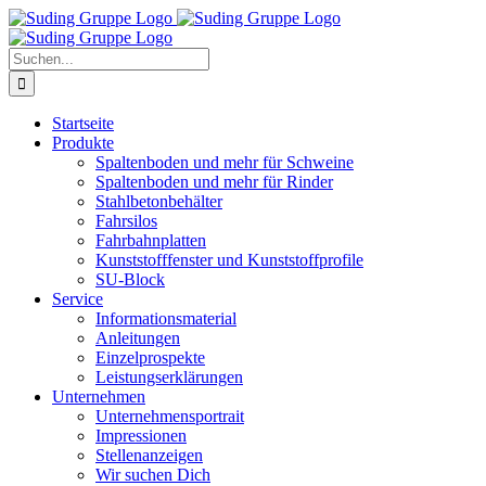
Zum
Inhalt
springen
Suche
nach:
Startseite
Produkte
Spaltenboden und mehr für Schweine
Spaltenboden und mehr für Rinder
Stahlbetonbehälter
Fahrsilos
Fahrbahnplatten
Kunststofffenster und Kunststoffprofile
SU-Block
Service
Informationsmaterial
Anleitungen
Einzelprospekte
Leistungserklärungen
Unternehmen
Unternehmensportrait
Impressionen
Stellenanzeigen
Wir suchen Dich