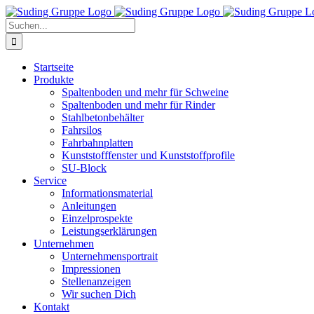
Zum
Inhalt
Suche
springen
nach:
Startseite
Produkte
Spaltenboden und mehr für Schweine
Spaltenboden und mehr für Rinder
Stahlbetonbehälter
Fahrsilos
Fahrbahnplatten
Kunststofffenster und Kunststoffprofile
SU-Block
Service
Informationsmaterial
Anleitungen
Einzelprospekte
Leistungserklärungen
Unternehmen
Unternehmensportrait
Impressionen
Stellenanzeigen
Wir suchen Dich
Kontakt