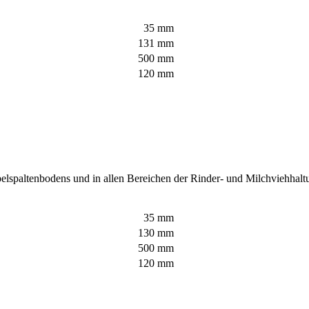
35 mm
131 mm
500 mm
120 mm
lspaltenbodens und in allen Bereichen der Rinder- und Milchviehhaltu
35 mm
130 mm
500 mm
120 mm