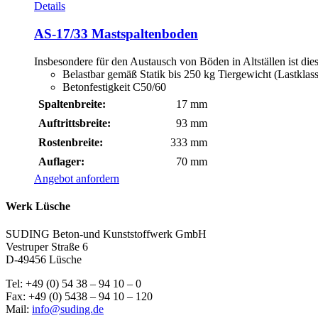
Details
AS-17/33 Mastspaltenboden
Insbesondere für den Austausch von Böden in Altställen ist di
Belastbar gemäß Statik bis 250 kg Tiergewicht (Lastkla
Betonfestigkeit C50/60
Spaltenbreite:
17 mm
Auftrittsbreite:
93 mm
Rostenbreite:
333 mm
Auflager:
70 mm
Angebot anfordern
Werk Lüsche
SUDING Beton-und Kunststoffwerk GmbH
Vestruper Straße 6
D-49456 Lüsche
Tel: +49 (0) 54 38 – 94 10 – 0
Fax: +49 (0) 5438 – 94 10 – 120
Mail:
info@suding.de