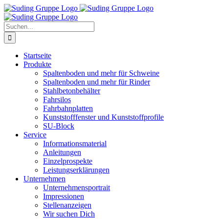
Zum
Inhalt
springen
Suche
nach:
Startseite
Produkte
Spaltenboden und mehr für Schweine
Spaltenboden und mehr für Rinder
Stahlbetonbehälter
Fahrsilos
Fahrbahnplatten
Kunststofffenster und Kunststoffprofile
SU-Block
Service
Informationsmaterial
Anleitungen
Einzelprospekte
Leistungserklärungen
Unternehmen
Unternehmensportrait
Impressionen
Stellenanzeigen
Wir suchen Dich