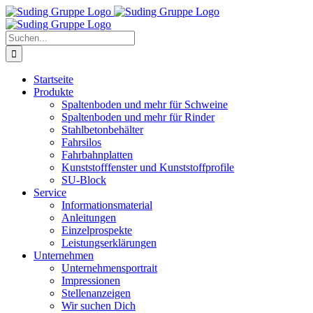
Zum
Inhalt
springen
Suche
nach:
Startseite
Produkte
Spaltenboden und mehr für Schweine
Spaltenboden und mehr für Rinder
Stahlbetonbehälter
Fahrsilos
Fahrbahnplatten
Kunststofffenster und Kunststoffprofile
SU-Block
Service
Informationsmaterial
Anleitungen
Einzelprospekte
Leistungserklärungen
Unternehmen
Unternehmensportrait
Impressionen
Stellenanzeigen
Wir suchen Dich