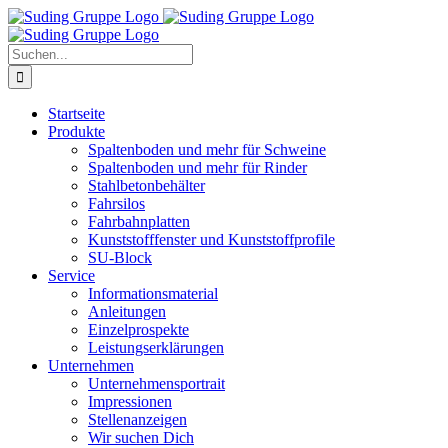
Zum
Inhalt
springen
Suche
nach:
Startseite
Produkte
Spaltenboden und mehr für Schweine
Spaltenboden und mehr für Rinder
Stahlbetonbehälter
Fahrsilos
Fahrbahnplatten
Kunststofffenster und Kunststoffprofile
SU-Block
Service
Informationsmaterial
Anleitungen
Einzelprospekte
Leistungserklärungen
Unternehmen
Unternehmensportrait
Impressionen
Stellenanzeigen
Wir suchen Dich