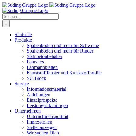
Zum
Inhalt
springen
Suche
nach:
Startseite
Produkte
Spaltenboden und mehr für Schweine
Spaltenboden und mehr für Rinder
Stahlbetonbehälter
Fahrsilos
Fahrbahnplatten
Kunststofffenster und Kunststoffprofile
SU-Block
Service
Informationsmaterial
Anleitungen
Einzelprospekte
Leistungserklärungen
Unternehmen
Unternehmensportrait
Impressionen
Stellenanzeigen
Wir suchen Dich