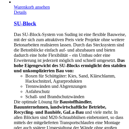
Warenkorb ansehen
Details
SU-Block
Das SU-Block-System von Suding ist eine flexible Bauweise,
mit der sich zum attraktiven Preis viele Projekte ohne weitere
Betonarbeiten realisieren lassen. Durch das Stecksystem sind
die Betonblöcke einfach auf- und abzubauen und bieten
dadurch eine hohe Flexibilität – ein Umbau oder eine
Erweiterung ist jederzeit möglich und schnell umgesetzt.
Das
hohe Eigengewicht des SU-Blocks ermöglicht den stabilen
und unkomplizierten Bau von:
Boxen für Schüttgüter: Kies, Sand, Klärschlamm,
Hackschnitzel, Agrarprodukten
Trennwänden und Abgrenzungen
Anfahrschutz
Schall- und Brandschutzwänden
Die optimale Lösung für
Baustoffhändler,
Bauunternehmen, landwirtschaftliche Betriebe,
Recycling- und Bauhöfe, GaLa-Bau
und viele mehr. In
allen Blöcken sind M20-Schraubhülsen einbetoniert, so dass
mittels der mitgelieferten Transportschlaufen eine Montage
oder auch spätere Umgestaltung der Wände ohne großen