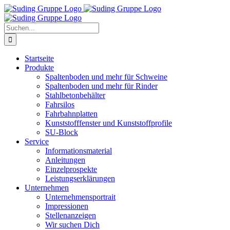
Zum
Inhalt
springen
Suche
nach:
Startseite
Produkte
Spaltenboden und mehr für Schweine
Spaltenboden und mehr für Rinder
Stahlbetonbehälter
Fahrsilos
Fahrbahnplatten
Kunststofffenster und Kunststoffprofile
SU-Block
Service
Informationsmaterial
Anleitungen
Einzelprospekte
Leistungserklärungen
Unternehmen
Unternehmensportrait
Impressionen
Stellenanzeigen
Wir suchen Dich