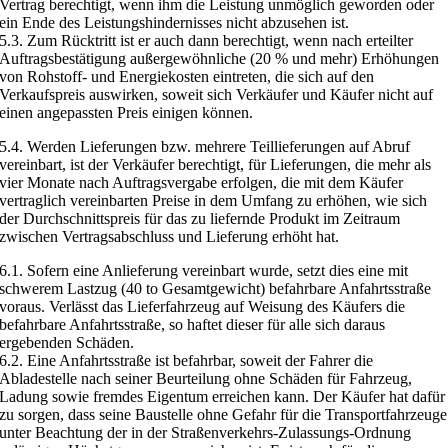
Vertrag berechtigt, wenn ihm die Leistung unmöglich geworden oder
ein Ende des Leistungshindernisses nicht abzusehen ist.
5.3. Zum Rücktritt ist er auch dann berechtigt, wenn nach erteilter
Auftragsbestätigung außergewöhnliche (20 % und mehr) Erhöhungen
von Rohstoff- und Energiekosten eintreten, die sich auf den
Verkaufspreis auswirken, soweit sich Verkäufer und Käufer nicht auf
einen angepassten Preis einigen können.
5.4. Werden Lieferungen bzw. mehrere Teillieferungen auf Abruf
vereinbart, ist der Verkäufer berechtigt, für Lieferungen, die mehr als
vier Monate nach Auftragsvergabe erfolgen, die mit dem Käufer
vertraglich vereinbarten Preise in dem Umfang zu erhöhen, wie sich
der Durchschnittspreis für das zu liefernde Produkt im Zeitraum
zwischen Vertragsabschluss und Lieferung erhöht hat.
6.1. Sofern eine Anlieferung vereinbart wurde, setzt dies eine mit
schwerem Lastzug (40 to Gesamtgewicht) befahrbare Anfahrtsstraße
voraus. Verlässt das Lieferfahrzeug auf Weisung des Käufers die
befahrbare Anfahrtsstraße, so haftet dieser für alle sich daraus
ergebenden Schäden.
6.2. Eine Anfahrtsstraße ist befahrbar, soweit der Fahrer die
Abladestelle nach seiner Beurteilung ohne Schäden für Fahrzeug,
Ladung sowie fremdes Eigentum erreichen kann. Der Käufer hat dafür
zu sorgen, dass seine Baustelle ohne Gefahr für die Transportfahrzeuge
unter Beachtung der in der Straßenverkehrs-Zulassungs-Ordnung