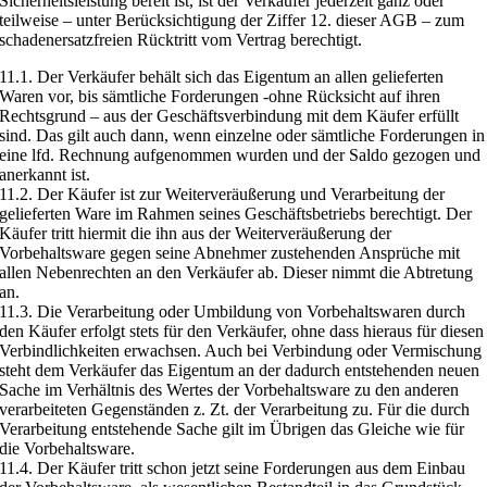
Sicherheitsleistung bereit ist, ist der Verkäufer jederzeit ganz oder
teilweise – unter Berücksichtigung der Ziffer 12. dieser AGB – zum
schadenersatzfreien Rücktritt vom Vertrag berechtigt.
11.1. Der Verkäufer behält sich das Eigentum an allen gelieferten
Waren vor, bis sämtliche Forderungen -ohne Rücksicht auf ihren
Rechtsgrund – aus der Geschäftsverbindung mit dem Käufer erfüllt
sind. Das gilt auch dann, wenn einzelne oder sämtliche Forderungen in
eine lfd. Rechnung aufgenommen wurden und der Saldo gezogen und
anerkannt ist.
11.2. Der Käufer ist zur Weiterveräußerung und Verarbeitung der
gelieferten Ware im Rahmen seines Geschäftsbetriebs berechtigt. Der
Käufer tritt hiermit die ihn aus der Weiterveräußerung der
Vorbehaltsware gegen seine Abnehmer zustehenden Ansprüche mit
allen Nebenrechten an den Verkäufer ab. Dieser nimmt die Abtretung
an.
11.3. Die Verarbeitung oder Umbildung von Vorbehaltswaren durch
den Käufer erfolgt stets für den Verkäufer, ohne dass hieraus für diesen
Verbindlichkeiten erwachsen. Auch bei Verbindung oder Vermischung
steht dem Verkäufer das Eigentum an der dadurch entstehenden neuen
Sache im Verhältnis des Wertes der Vorbehaltsware zu den anderen
verarbeiteten Gegenständen z. Zt. der Verarbeitung zu. Für die durch
Verarbeitung entstehende Sache gilt im Übrigen das Gleiche wie für
die Vorbehaltsware.
11.4. Der Käufer tritt schon jetzt seine Forderungen aus dem Einbau