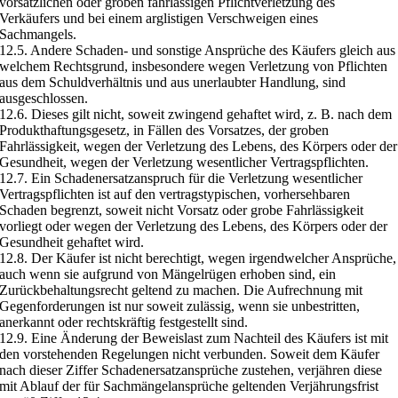
vorsätzlichen oder groben fahrlässigen Pflichtverletzung des
Verkäufers und bei einem arglistigen Verschweigen eines
Sachmangels.
12.5. Andere Schaden- und sonstige Ansprüche des Käufers gleich aus
welchem Rechtsgrund, insbesondere wegen Verletzung von Pflichten
aus dem Schuldverhältnis und aus unerlaubter Handlung, sind
ausgeschlossen.
12.6. Dieses gilt nicht, soweit zwingend gehaftet wird, z. B. nach dem
Produkthaftungsgesetz, in Fällen des Vorsatzes, der groben
Fahrlässigkeit, wegen der Verletzung des Lebens, des Körpers oder der
Gesundheit, wegen der Verletzung wesentlicher Vertragspflichten.
12.7. Ein Schadenersatzanspruch für die Verletzung wesentlicher
Vertragspflichten ist auf den vertragstypischen, vorhersehbaren
Schaden begrenzt, soweit nicht Vorsatz oder grobe Fahrlässigkeit
vorliegt oder wegen der Verletzung des Lebens, des Körpers oder der
Gesundheit gehaftet wird.
12.8. Der Käufer ist nicht berechtigt, wegen irgendwelcher Ansprüche,
auch wenn sie aufgrund von Mängelrügen erhoben sind, ein
Zurückbehaltungsrecht geltend zu machen. Die Aufrechnung mit
Gegenforderungen ist nur soweit zulässig, wenn sie unbestritten,
anerkannt oder rechtskräftig festgestellt sind.
12.9. Eine Änderung der Beweislast zum Nachteil des Käufers ist mit
den vorstehenden Regelungen nicht verbunden. Soweit dem Käufer
nach dieser Ziffer Schadenersatzansprüche zustehen, verjähren diese
mit Ablauf der für Sachmängelansprüche geltenden Verjährungsfrist