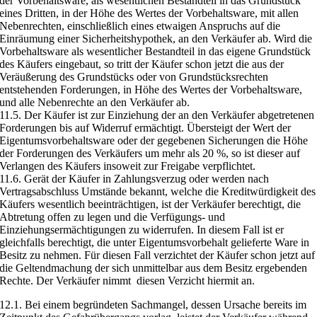
der Vorbehaltsware, als wesentlichen Bestandteil in das Grundstück
eines Dritten, in der Höhe des Wertes der Vorbehaltsware, mit allen
Nebenrechten, einschließlich eines etwaigen Anspruchs auf die
Einräumung einer Sicherheitshypothek, an den Verkäufer ab. Wird die
Vorbehaltsware als wesentlicher Bestandteil in das eigene Grundstück
des Käufers eingebaut, so tritt der Käufer schon jetzt die aus der
Veräußerung des Grundstücks oder von Grundstücksrechten
entstehenden Forderungen, in Höhe des Wertes der Vorbehaltsware,
und alle Nebenrechte an den Verkäufer ab.
11.5. Der Käufer ist zur Einziehung der an den Verkäufer abgetretenen
Forderungen bis auf Widerruf ermächtigt. Übersteigt der Wert der
Eigentumsvorbehaltsware oder der gegebenen Sicherungen die Höhe
der Forderungen des Verkäufers um mehr als 20 %, so ist dieser auf
Verlangen des Käufers insoweit zur Freigabe verpflichtet.
11.6. Gerät der Käufer in Zahlungsverzug oder werden nach
Vertragsabschluss Umstände bekannt, welche die Kreditwürdigkeit des
Käufers wesentlich beeinträchtigen, ist der Verkäufer berechtigt, die
Abtretung offen zu legen und die Verfügungs- und
Einziehungsermächtigungen zu widerrufen. In diesem Fall ist er
gleichfalls berechtigt, die unter Eigentumsvorbehalt gelieferte Ware in
Besitz zu nehmen. Für diesen Fall verzichtet der Käufer schon jetzt auf
die Geltendmachung der sich unmittelbar aus dem Besitz ergebenden
Rechte. Der Verkäufer nimmt diesen Verzicht hiermit an.
12.1. Bei einem begründeten Sachmangel, dessen Ursache bereits im