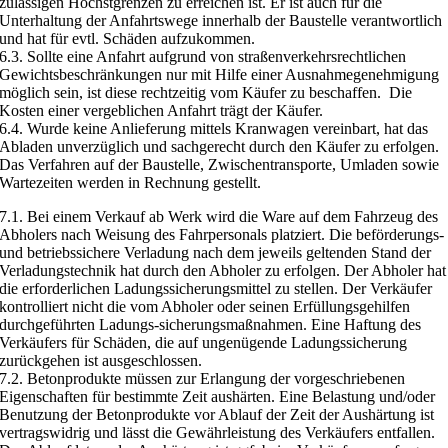
zulässigen Höchstgrenzen zu erreichen ist. Er ist auch für die
Unterhaltung der Anfahrtswege innerhalb der Baustelle verantwortlich
und hat für evtl. Schäden aufzukommen.
6.3. Sollte eine Anfahrt aufgrund von straßenverkehrsrechtlichen
Gewichtsbeschränkungen nur mit Hilfe einer Ausnahmegenehmigung
möglich sein, ist diese rechtzeitig vom Käufer zu beschaffen. Die
Kosten einer vergeblichen Anfahrt trägt der Käufer.
6.4. Wurde keine Anlieferung mittels Kranwagen vereinbart, hat das
Abladen unverzüglich und sachgerecht durch den Käufer zu erfolgen.
Das Verfahren auf der Baustelle, Zwischentransporte, Umladen sowie
Wartezeiten werden in Rechnung gestellt.
7.1. Bei einem Verkauf ab Werk wird die Ware auf dem Fahrzeug des
Abholers nach Weisung des Fahrpersonals platziert. Die beförderungs-
und betriebssichere Verladung nach dem jeweils geltenden Stand der
Verladungstechnik hat durch den Abholer zu erfolgen. Der Abholer hat
die erforderlichen Ladungssicherungsmittel zu stellen. Der Verkäufer
kontrolliert nicht die vom Abholer oder seinen Erfüllungsgehilfen
durchgeführten Ladungs-sicherungsmaßnahmen. Eine Haftung des
Verkäufers für Schäden, die auf ungenügende Ladungssicherung
zurückgehen ist ausgeschlossen.
7.2. Betonprodukte müssen zur Erlangung der vorgeschriebenen
Eigenschaften für bestimmte Zeit aushärten. Eine Belastung und/oder
Benutzung der Betonprodukte vor Ablauf der Zeit der Aushärtung ist
vertragswidrig und lässt die Gewährleistung des Verkäufers entfallen.