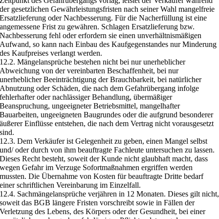
Zeitpunkt des Gefahrübergangs vorlag, leistet der Verkäufer während
der gesetzlichen Gewährleistungsfristen nach seiner Wahl mangelfreie
Ersatzlieferung oder Nachbesserung. Für die Nacherfüllung ist eine
angemessene Frist zu gewähren. Schlagen Ersatzlieferung bzw.
Nachbesserung fehl oder erfordern sie einen unverhältnismäßigen
Aufwand, so kann nach Einbau des Kaufgegenstandes nur Minderung
des Kaufpreises verlangt werden.
12.2. Mängelansprüche bestehen nicht bei nur unerheblicher
Abweichung von der vereinbarten Beschaffenheit, bei nur
unerheblicher Beeinträchtigung der Brauchbarkeit, bei natürlicher
Abnutzung oder Schäden, die nach dem Gefahrübergang infolge
fehlerhafter oder nachlässiger Behandlung, übermäßiger
Beanspruchung, ungeeigneter Betriebsmittel, mangelhafter
Bauarbeiten, ungeeigneten Baugrundes oder die aufgrund besonderer
äußerer Einflüsse entstehen, die nach dem Vertrag nicht vorausgesetzt
sind.
12.3. Dem Verkäufer ist Gelegenheit zu geben, einen Mangel selbst
und/ oder durch von ihm beauftragte Fachleute untersuchen zu lassen.
Dieses Recht besteht, soweit der Kunde nicht glaubhaft macht, dass
wegen Gefahr im Verzuge Sofortmaßnahmen ergriffen werden
mussten. Die Übernahme von Kosten für beauftragte Dritte bedarf
einer schriftlichen Vereinbarung im Einzelfall.
12.4. Sachmängelansprüche verjähren in 12 Monaten. Dieses gilt nicht
soweit das BGB längere Fristen vorschreibt sowie in Fällen der
Verletzung des Lebens, des Körpers oder der Gesundheit, bei einer