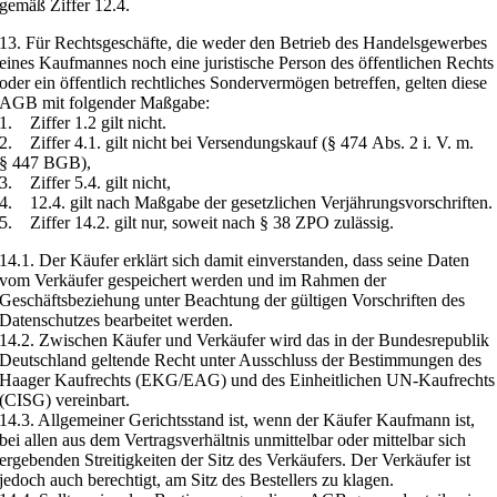
gemäß Ziffer 12.4.
13. Für Rechtsgeschäfte, die weder den Betrieb des Handelsgewerbes
eines Kaufmannes noch eine juristische Person des öffentlichen Rechts
oder ein öffentlich rechtliches Sondervermögen betreffen, gelten diese
AGB mit folgender Maßgabe:
1. Ziffer 1.2 gilt nicht.
2. Ziffer 4.1. gilt nicht bei Versendungskauf (§ 474 Abs. 2 i. V. m.
§ 447 BGB),
3. Ziffer 5.4. gilt nicht,
4. 12.4. gilt nach Maßgabe der gesetzlichen Verjährungsvorschriften.
5. Ziffer 14.2. gilt nur, soweit nach § 38 ZPO zulässig.
14.1. Der Käufer erklärt sich damit einverstanden, dass seine Daten
vom Verkäufer gespeichert werden und im Rahmen der
Geschäftsbeziehung unter Beachtung der gültigen Vorschriften des
Datenschutzes bearbeitet werden.
14.2. Zwischen Käufer und Verkäufer wird das in der Bundesrepublik
Deutschland geltende Recht unter Ausschluss der Bestimmungen des
Haager Kaufrechts (EKG/EAG) und des Einheitlichen UN-Kaufrechts
(CISG) vereinbart.
14.3. Allgemeiner Gerichtsstand ist, wenn der Käufer Kaufmann ist,
bei allen aus dem Vertragsverhältnis unmittelbar oder mittelbar sich
ergebenden Streitigkeiten der Sitz des Verkäufers. Der Verkäufer ist
jedoch auch berechtigt, am Sitz des Bestellers zu klagen.