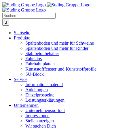
Zum
Inhalt
springen
Suche
nach:
Startseite
Produkte
Spaltenboden und mehr für Schweine
Spaltenboden und mehr für Rinder
Stahlbetonbehälter
Fahrsilos
Fahrbahnplatten
Kunststofffenster und Kunststoffprofile
SU-Block
Service
Informationsmaterial
Anleitungen
Einzelprospekte
Leistungserklärungen
Unternehmen
Unternehmensportrait
Impressionen
Stellenanzeigen
Wir suchen Dich