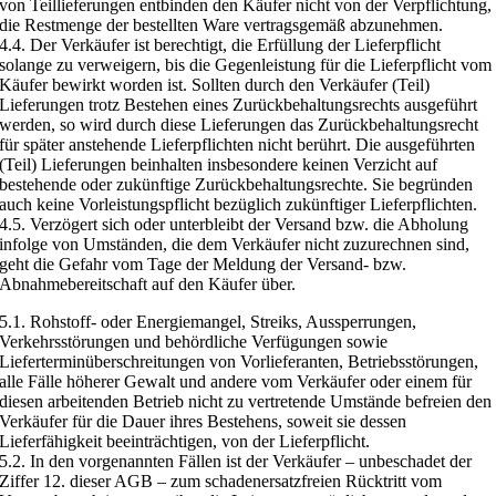
von Teillieferungen entbinden den Käufer nicht von der Verpflichtung,
die Restmenge der bestellten Ware vertragsgemäß abzunehmen.
4.4. Der Verkäufer ist berechtigt, die Erfüllung der Lieferpflicht
solange zu verweigern, bis die Gegenleistung für die Lieferpflicht vom
Käufer bewirkt worden ist. Sollten durch den Verkäufer (Teil)
Lieferungen trotz Bestehen eines Zurückbehaltungsrechts ausgeführt
werden, so wird durch diese Lieferungen das Zurückbehaltungsrecht
für später anstehende Lieferpflichten nicht berührt. Die ausgeführten
(Teil) Lieferungen beinhalten insbesondere keinen Verzicht auf
bestehende oder zukünftige Zurückbehaltungsrechte. Sie begründen
auch keine Vorleistungspflicht bezüglich zukünftiger Lieferpflichten.
4.5. Verzögert sich oder unterbleibt der Versand bzw. die Abholung
infolge von Umständen, die dem Verkäufer nicht zuzurechnen sind,
geht die Gefahr vom Tage der Meldung der Versand- bzw.
Abnahmebereitschaft auf den Käufer über.
5.1. Rohstoff- oder Energiemangel, Streiks, Aussperrungen,
Verkehrsstörungen und behördliche Verfügungen sowie
Lieferterminüberschreitungen von Vorlieferanten, Betriebsstörungen,
alle Fälle höherer Gewalt und andere vom Verkäufer oder einem für
diesen arbeitenden Betrieb nicht zu vertretende Umstände befreien den
Verkäufer für die Dauer ihres Bestehens, soweit sie dessen
Lieferfähigkeit beeinträchtigen, von der Lieferpflicht.
5.2. In den vorgenannten Fällen ist der Verkäufer – unbeschadet der
Ziffer 12. dieser AGB – zum schadenersatzfreien Rücktritt vom