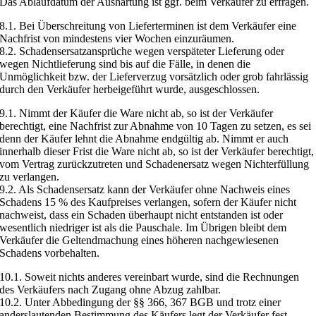
Das Ablaufdatum der Aushärtung ist ggf. beim Verkäufer zu erfragen.
8.1. Bei Überschreitung von Lieferterminen ist dem Verkäufer eine
Nachfrist von mindestens vier Wochen einzuräumen.
8.2. Schadensersatzansprüche wegen verspäteter Lieferung oder
wegen Nichtlieferung sind bis auf die Fälle, in denen die
Unmöglichkeit bzw. der Lieferverzug vorsätzlich oder grob fahrlässig
durch den Verkäufer herbeigeführt wurde, ausgeschlossen.
9.1. Nimmt der Käufer die Ware nicht ab, so ist der Verkäufer
berechtigt, eine Nachfrist zur Abnahme von 10 Tagen zu setzen, es sei
denn der Käufer lehnt die Abnahme endgültig ab. Nimmt er auch
innerhalb dieser Frist die Ware nicht ab, so ist der Verkäufer berechtigt,
vom Vertrag zurückzutreten und Schadenersatz wegen Nichterfüllung
zu verlangen.
9.2. Als Schadensersatz kann der Verkäufer ohne Nachweis eines
Schadens 15 % des Kaufpreises verlangen, sofern der Käufer nicht
nachweist, dass ein Schaden überhaupt nicht entstanden ist oder
wesentlich niedriger ist als die Pauschale. Im Übrigen bleibt dem
Verkäufer die Geltendmachung eines höheren nachgewiesenen
Schadens vorbehalten.
10.1. Soweit nichts anderes vereinbart wurde, sind die Rechnungen
des Verkäufers nach Zugang ohne Abzug zahlbar.
10.2. Unter Abbedingung der §§ 366, 367 BGB und trotz einer
anderslautenden Bestimmung des Käufers legt der Verkäufer fest,