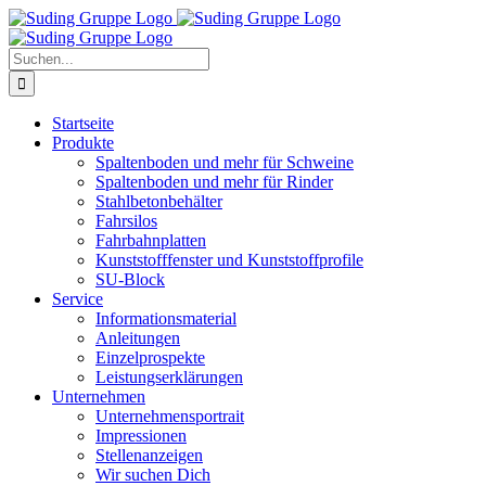
Zum
Inhalt
springen
Suche
nach:
Startseite
Produkte
Spaltenboden und mehr für Schweine
Spaltenboden und mehr für Rinder
Stahlbetonbehälter
Fahrsilos
Fahrbahnplatten
Kunststofffenster und Kunststoffprofile
SU-Block
Service
Informationsmaterial
Anleitungen
Einzelprospekte
Leistungserklärungen
Unternehmen
Unternehmensportrait
Impressionen
Stellenanzeigen
Wir suchen Dich