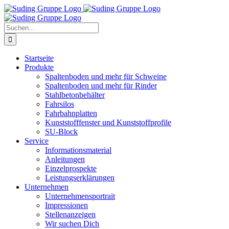
Zum
Inhalt
springen
Suche
nach:
Startseite
Produkte
Spaltenboden und mehr für Schweine
Spaltenboden und mehr für Rinder
Stahlbetonbehälter
Fahrsilos
Fahrbahnplatten
Kunststofffenster und Kunststoffprofile
SU-Block
Service
Informationsmaterial
Anleitungen
Einzelprospekte
Leistungserklärungen
Unternehmen
Unternehmensportrait
Impressionen
Stellenanzeigen
Wir suchen Dich