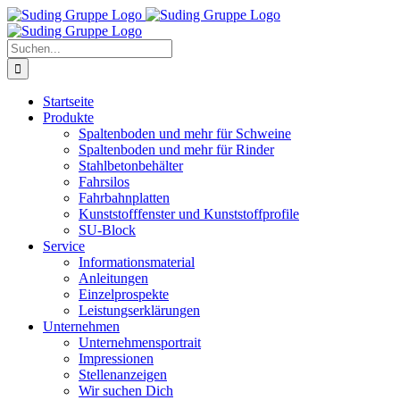
Zum
Inhalt
springen
Suche
nach:
Startseite
Produkte
Spaltenboden und mehr für Schweine
Spaltenboden und mehr für Rinder
Stahlbetonbehälter
Fahrsilos
Fahrbahnplatten
Kunststofffenster und Kunststoffprofile
SU-Block
Service
Informationsmaterial
Anleitungen
Einzelprospekte
Leistungserklärungen
Unternehmen
Unternehmensportrait
Impressionen
Stellenanzeigen
Wir suchen Dich