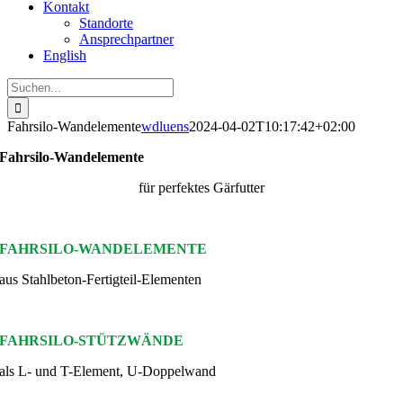
Kontakt
Standorte
Ansprechpartner
English
Suche
nach:
Fahrsilo-Wandelemente
wdluens
2024-04-02T10:17:42+02:00
Fahrsilo-Wandelemente
für perfektes Gärfutter
FAHRSILO-WANDELEMENTE
aus Stahlbeton-Fertigteil-Elementen
FAHRSILO-STÜTZWÄNDE
als L- und T-Element, U-Doppelwand