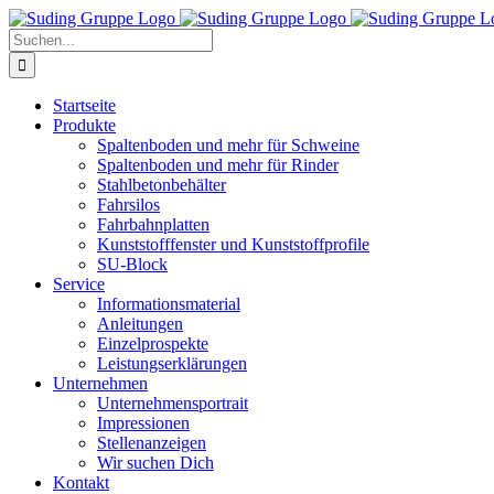
Zum
Inhalt
Suche
springen
nach:
Startseite
Produkte
Spaltenboden und mehr für Schweine
Spaltenboden und mehr für Rinder
Stahlbetonbehälter
Fahrsilos
Fahrbahnplatten
Kunststofffenster und Kunststoffprofile
SU-Block
Service
Informationsmaterial
Anleitungen
Einzelprospekte
Leistungserklärungen
Unternehmen
Unternehmensportrait
Impressionen
Stellenanzeigen
Wir suchen Dich
Kontakt