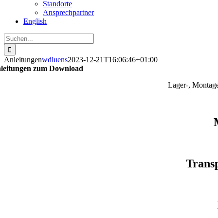
Standorte
Ansprechpartner
English
Suche
nach:
Anleitungen
wdluens
2023-12-21T16:06:46+01:00
leitungen zum Download
Lager-, Montage
Trans