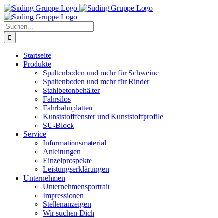
Zum
Inhalt
springen
Suche
nach:
Startseite
Produkte
Spaltenboden und mehr für Schweine
Spaltenboden und mehr für Rinder
Stahlbetonbehälter
Fahrsilos
Fahrbahnplatten
Kunststofffenster und Kunststoffprofile
SU-Block
Service
Informationsmaterial
Anleitungen
Einzelprospekte
Leistungserklärungen
Unternehmen
Unternehmensportrait
Impressionen
Stellenanzeigen
Wir suchen Dich