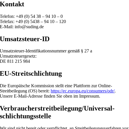
Kontakt
Telefon: +49 (0) 54 38 – 94 10 – 0
Telefax: +49 (0) 5438 – 94 10 – 120
E-Mail: info@suding.de
Umsatzsteuer-ID
Umsatzsteuer-Identifikationsnummer gemäß § 27 a
Umsatzsteuergesetz:
DE 811 215 984
EU-Streitschlichtung
Die Europäische Kommission stellt eine Plattform zur Online-
Streitbeilegung (OS) bereit:
https://ec.europa.eu/consumers/odr/
.
Unsere E-Mail-Adresse finden Sie oben im Impressum.
Verbraucher­streit­beilegung/Universal­
schlichtungs­stelle
Wir sind nicht bereit oder verpflichtet, an Streitbeilegungsverfahren vor