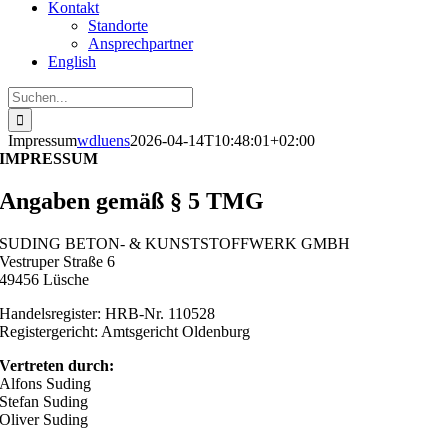
Kontakt
Standorte
Ansprechpartner
English
Suche
nach:
Impressum
wdluens
2026-04-14T10:48:01+02:00
IMPRESSUM
Angaben gemäß § 5 TMG
SUDING BETON- & KUNSTSTOFFWERK GMBH
Vestruper Straße 6
49456 Lüsche
Handelsregister: HRB-Nr. 110528
Registergericht: Amtsgericht Oldenburg
Vertreten durch:
Alfons Suding
Stefan Suding
Oliver Suding