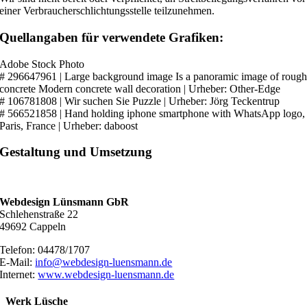
einer Verbraucherschlichtungsstelle teilzunehmen.
Quellangaben für verwendete Grafiken:
Adobe Stock Photo
# 296647961 |
Large background image Is a panoramic image of roug
concrete Modern concrete wall decoration
| Urheber:
Other-Edge
# 106781808 |
Wir suchen Sie Puzzle | Urheber: Jörg Teckentrup
# 566521858 |
Hand holding iphone smartphone with WhatsApp logo,
Paris, France
| Urheber:
daboost
Gestaltung und Umsetzung
Webdesign Lünsmann GbR
Schlehenstraße 22
49692 Cappeln
Telefon: 04478/1707
E-Mail:
info@webdesign-luensmann.de
Internet:
www.webdesign-luensmann.de
Werk Lüsche