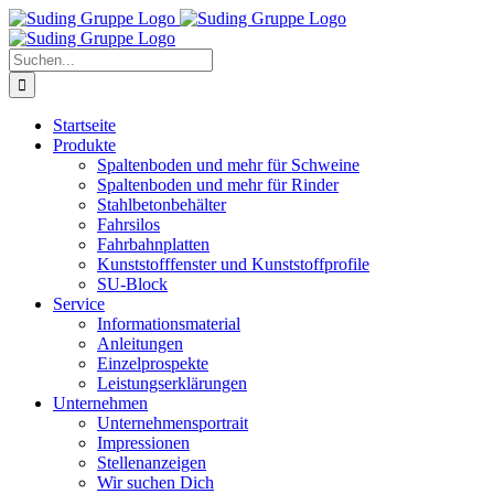
Zum
Inhalt
springen
Suche
nach:
Startseite
Produkte
Spaltenboden und mehr für Schweine
Spaltenboden und mehr für Rinder
Stahlbetonbehälter
Fahrsilos
Fahrbahnplatten
Kunststofffenster und Kunststoffprofile
SU-Block
Service
Informationsmaterial
Anleitungen
Einzelprospekte
Leistungserklärungen
Unternehmen
Unternehmensportrait
Impressionen
Stellenanzeigen
Wir suchen Dich