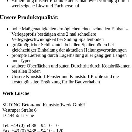
Anlieferung unserer Produkte deutschlandweit vorrangig durch
werkseigene Lkw und Fachpersonal
Unsere Produktqualität:
hohe Maßgenauigkeiten ermöglichen einen schnellen Einbau –
Verlegeprofis bestätigen eine 2 mal schnellere
Verlegegeschwindigkeit bei Suding Spaltenböden
größtmöglicher Schlitzanteil bei allen Spaltenböden bei
gleichzeitiger Einhaltung der aktuellen Haltungsverordnungen
prompte Lieferung durch Lagerhaltung aller gängigen Längen
und Typen
saubere Oberflächen und guten Durchtritt durch Kotabrißkanten
bei allen Böden
Unsere Kunststoff-Fenster und Kunststoff-Profile sind die
kostengünstige Ergänzung für Ihr Bauvorhaben
Werk Lüsche
SUDING Beton-und Kunststoffwerk GmbH
Vestruper Straße 6
D-49456 Lüsche
Tel: +49 (0) 54 38 – 94 10 – 0
Fax: +49 (0) 5438 – 94 10 – 120