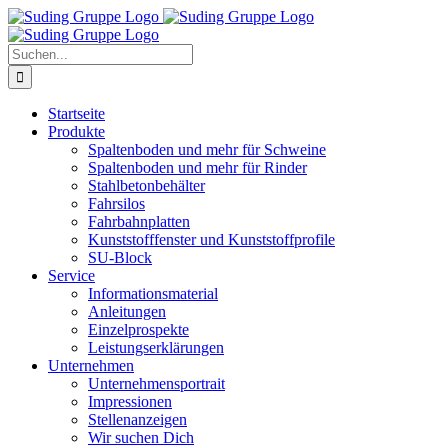
Zum
Inhalt
springen
Suche
nach:
Startseite
Produkte
Spaltenboden und mehr für Schweine
Spaltenboden und mehr für Rinder
Stahlbetonbehälter
Fahrsilos
Fahrbahnplatten
Kunststofffenster und Kunststoffprofile
SU-Block
Service
Informationsmaterial
Anleitungen
Einzelprospekte
Leistungserklärungen
Unternehmen
Unternehmensportrait
Impressionen
Stellenanzeigen
Wir suchen Dich