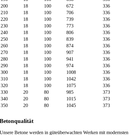
200
18
100
672
336
210
18
100
706
336
220
18
100
739
336
230
18
100
773
336
240
18
100
806
336
250
18
100
839
336
260
18
100
874
336
270
18
100
907
336
280
18
100
941
336
290
18
100
974
336
300
18
100
1008
336
310
18
100
1042
336
320
18
100
1075
336
330
20
80
985
373
340
20
80
1015
373
350
20
80
1045
373
Betonqualität
Unsere Betone werden in güteüberwachten Werken mit modernsten