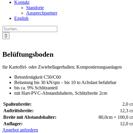
Kontakt
Standorte
Ansprechpartner
English
Suche
nach:
Belüftungsboden
für Kartoffel- oder Zwiebellagerhallen; Kompostierungsanlagen
Betonfestigkeit C50/C60
Belastung bis 30 kN/qm – bis 10 to Achslast befahrbar
bis ca. 9% Schlitzanteil
mit Hart-PVC-Abstandshaltern, Schlitzbreite 2cm
Spaltenbreite:
2,0 c
Auftrittsbreite:
12,3 c
Breite mit Abstandshalter:
80,0cm + 100,0 c
Auflager:
12,0 c
Angebot anfordern