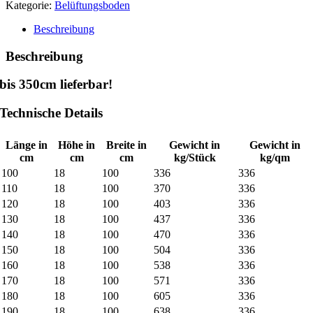
Kategorie:
Belüftungsboden
Beschreibung
Beschreibung
bis 350cm lieferbar!
Technische Details
Länge in
Höhe in
Breite in
Gewicht in
Gewicht in
cm
cm
cm
kg/Stück
kg/qm
100
18
100
336
336
110
18
100
370
336
120
18
100
403
336
130
18
100
437
336
140
18
100
470
336
150
18
100
504
336
160
18
100
538
336
170
18
100
571
336
180
18
100
605
336
190
18
100
638
336