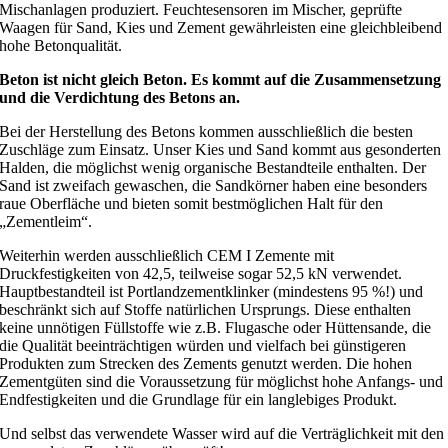
Mischanlagen produziert. Feuchtesensoren im Mischer, geprüfte
Waagen für Sand, Kies und Zement gewährleisten eine gleichbleibend
hohe Betonqualität.
Beton ist nicht gleich Beton. Es kommt auf die Zusammensetzung
und die Verdichtung des Betons an.
Bei der Herstellung des Betons kommen ausschließlich die besten
Zuschläge zum Einsatz. Unser Kies und Sand kommt aus gesonderten
Halden, die möglichst wenig organische Bestandteile enthalten. Der
Sand ist zweifach gewaschen, die Sandkörner haben eine besonders
raue Oberfläche und bieten somit bestmöglichen Halt für den
„Zementleim“.
Weiterhin werden ausschließlich CEM I Zemente mit
Druckfestigkeiten von 42,5, teilweise sogar 52,5 kN verwendet.
Hauptbestandteil ist Portlandzementklinker (mindestens 95 %!) und
beschränkt sich auf Stoffe natürlichen Ursprungs. Diese enthalten
keine unnötigen Füllstoffe wie z.B. Flugasche oder Hüttensande, die
die Qualität beeinträchtigen würden und vielfach bei günstigeren
Produkten zum Strecken des Zements genutzt werden. Die hohen
Zementgüten sind die Voraussetzung für möglichst hohe Anfangs- und
Endfestigkeiten und die Grundlage für ein langlebiges Produkt.
Und selbst das verwendete Wasser wird auf die Verträglichkeit mit den