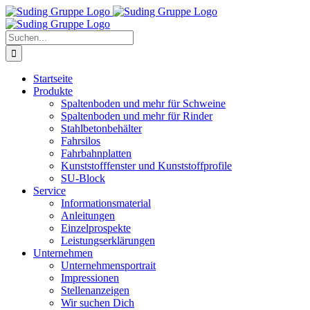
Zum
Inhalt
springen
Suche
nach:
Startseite
Produkte
Spaltenboden und mehr für Schweine
Spaltenboden und mehr für Rinder
Stahlbetonbehälter
Fahrsilos
Fahrbahnplatten
Kunststofffenster und Kunststoffprofile
SU-Block
Service
Informationsmaterial
Anleitungen
Einzelprospekte
Leistungserklärungen
Unternehmen
Unternehmensportrait
Impressionen
Stellenanzeigen
Wir suchen Dich