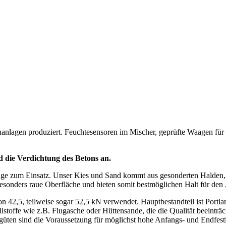
nlagen produziert. Feuchtesensoren im Mischer, geprüfte Waagen für 
d die Verdichtung des Betons an.
äge zum Einsatz. Unser Kies und Sand kommt aus gesonderten Halden, 
besonders raue Oberfläche und bieten somit bestmöglichen Halt für den
n 42,5, teilweise sogar 52,5 kN verwendet. Hauptbestandteil ist Portl
llstoffe wie z.B. Flugasche oder Hüttensande, die die Qualität beeinträ
en sind die Voraussetzung für möglichst hohe Anfangs- und Endfestig