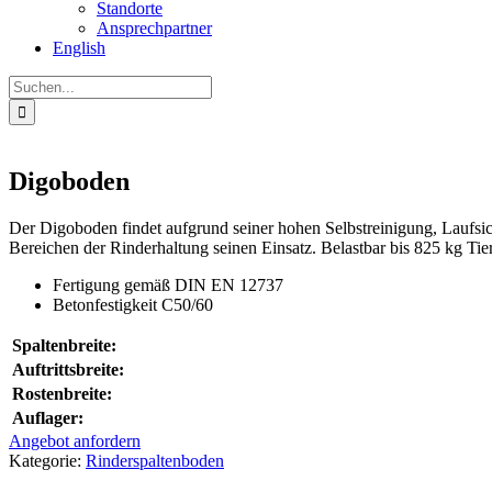
Standorte
Ansprechpartner
English
Suche
nach:
Digoboden
Der Digoboden findet aufgrund seiner hohen Selbstreinigung, Laufsiche
Bereichen der Rinderhaltung seinen Einsatz. Belastbar bis 825 kg Ti
Fertigung gemäß DIN EN 12737
Betonfestigkeit C50/60
Spaltenbreite:
Auftrittsbreite:
Rostenbreite:
Auflager:
Angebot anfordern
Kategorie:
Rinderspaltenboden