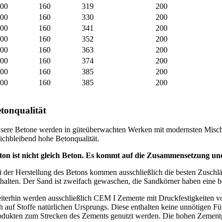
900
160
319
200
000
160
330
200
100
160
341
200
200
160
352
200
300
160
363
200
400
160
374
200
500
160
385
200
600
160
385
200
tonqualität
sere Betone werden in güteüberwachten Werken mit modernsten Mischa
eichbleibend hohe Betonqualität.
ton ist nicht gleich Beton. Es kommt auf die Zusammensetzung un
i der Herstellung des Betons kommen ausschließlich die besten Zuschl
thalten. Der Sand ist zweifach gewaschen, die Sandkörner haben eine 
iterhin werden ausschließlich CEM I Zemente mit Druckfestigkeiten vo
ch auf Stoffe natürlichen Ursprungs. Diese enthalten keine unnötigen Fü
odukten zum Strecken des Zements genutzt werden. Die hohen Zementgüt