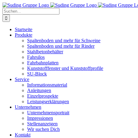
Zum
Inhalt
Suche
springen
nach:
Startseite
Produkte
Spaltenboden und mehr für Schweine
Spaltenboden und mehr für Rinder
Stahlbetonbehälter
Fahrsilos
Fahrbahnplatten
Kunststofffenster und Kunststoffprofile
SU-Block
Service
Informationsmaterial
Anleitungen
Einzelprospekte
Leistungserklärungen
Unternehmen
Unternehmensportrait
Impressionen
Stellenanzeigen
Wir suchen Dich
Kontakt