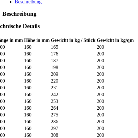
Beschreibung
Beschreibung
chnische Details
änge in mm
Höhe in mm
Gewicht in kg / Stück
Gewicht in kg/qm
500
160
165
200
600
160
176
200
700
160
187
200
800
160
198
200
900
160
209
200
000
160
220
200
100
160
231
200
200
160
242
200
300
160
253
200
400
160
264
200
500
160
275
200
600
160
286
200
700
160
297
200
800
160
308
200