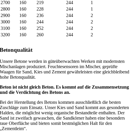
2700
160
219
244
1
2800
160
228
244
1
2900
160
236
244
2
3000
160
244
244
2
3100
160
252
244
2
3200
160
260
244
2
Betonqualität
Unsere Betone werden in güteüberwachten Werken mit modernsten
Mischanlagen produziert. Feuchtesensoren im Mischer, geprüfte
Waagen für Sand, Kies und Zement gewährleisten eine gleichbleibend
hohe Betonqualität.
Beton ist nicht gleich Beton. Es kommt auf die Zusammensetzung
und die Verdichtung des Betons an.
Bei der Herstellung des Betons kommen ausschließlich die besten
Zuschläge zum Einsatz. Unser Kies und Sand kommt aus gesonderten
Halden, die möglichst wenig organische Bestandteile enthalten. Der
Sand ist zweifach gewaschen, die Sandkörner haben eine besonders
raue Oberfläche und bieten somit bestmöglichen Halt für den
„Zementleim“.