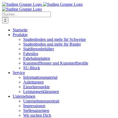
Zum
Inhalt
springen
Suche
nach:
Startseite
Produkte
Spaltenboden und mehr für Schweine
Spaltenboden und mehr für Rinder
Stahlbetonbehälter
Fahrsilos
Fahrbahnplatten
Kunststofffenster und Kunststoffprofile
SU-Block
Service
Informationsmaterial
Anleitungen
Einzelprospekte
Leistungserklärungen
Unternehmen
Unternehmensportrait
Impressionen
Stellenanzeigen
Wir suchen Dich