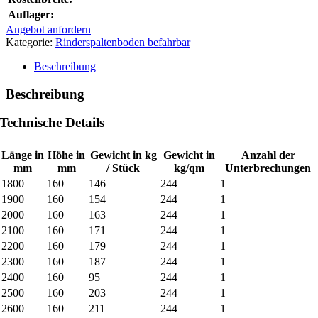
Auflager:
Angebot anfordern
Kategorie:
Rinderspaltenboden befahrbar
Beschreibung
Beschreibung
Technische Details
Länge in
Höhe in
Gewicht in kg
Gewicht in
Anzahl der
mm
mm
/ Stück
kg/qm
Unterbrechungen
1800
160
146
244
1
1900
160
154
244
1
2000
160
163
244
1
2100
160
171
244
1
2200
160
179
244
1
2300
160
187
244
1
2400
160
95
244
1
2500
160
203
244
1
2600
160
211
244
1