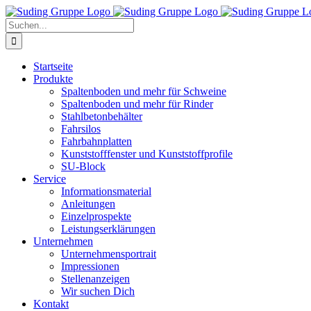
Zum
Inhalt
Suche
springen
nach:
Startseite
Produkte
Spaltenboden und mehr für Schweine
Spaltenboden und mehr für Rinder
Stahlbetonbehälter
Fahrsilos
Fahrbahnplatten
Kunststofffenster und Kunststoffprofile
SU-Block
Service
Informationsmaterial
Anleitungen
Einzelprospekte
Leistungserklärungen
Unternehmen
Unternehmensportrait
Impressionen
Stellenanzeigen
Wir suchen Dich
Kontakt