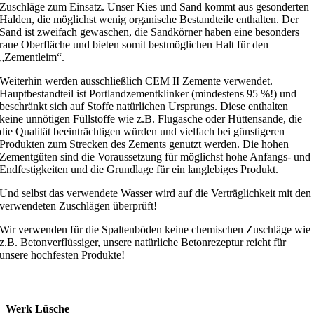
Zuschläge zum Einsatz. Unser Kies und Sand kommt aus gesonderten
Halden, die möglichst wenig organische Bestandteile enthalten. Der
Sand ist zweifach gewaschen, die Sandkörner haben eine besonders
raue Oberfläche und bieten somit bestmöglichen Halt für den
„Zementleim“.
Weiterhin werden ausschließlich CEM II Zemente verwendet.
Hauptbestandteil ist Portlandzementklinker (mindestens 95 %!) und
beschränkt sich auf Stoffe natürlichen Ursprungs. Diese enthalten
keine unnötigen Füllstoffe wie z.B. Flugasche oder Hüttensande, die
die Qualität beeinträchtigen würden und vielfach bei günstigeren
Produkten zum Strecken des Zements genutzt werden. Die hohen
Zementgüten sind die Voraussetzung für möglichst hohe Anfangs- und
Endfestigkeiten und die Grundlage für ein langlebiges Produkt.
Und selbst das verwendete Wasser wird auf die Verträglichkeit mit den
verwendeten Zuschlägen überprüft!
Wir verwenden für die Spaltenböden keine chemischen Zuschläge wie
z.B. Betonverflüssiger, unsere natürliche Betonrezeptur reicht für
unsere hochfesten Produkte!
Werk Lüsche