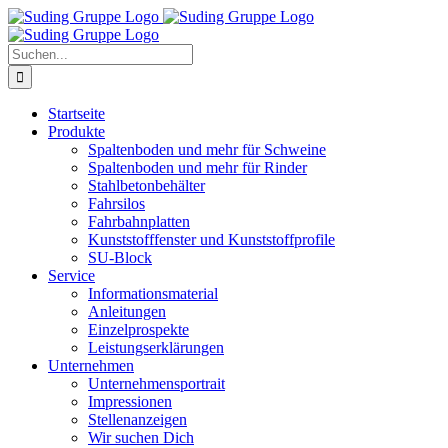
Zum
Inhalt
springen
Suche
nach:
Startseite
Produkte
Spaltenboden und mehr für Schweine
Spaltenboden und mehr für Rinder
Stahlbetonbehälter
Fahrsilos
Fahrbahnplatten
Kunststofffenster und Kunststoffprofile
SU-Block
Service
Informationsmaterial
Anleitungen
Einzelprospekte
Leistungserklärungen
Unternehmen
Unternehmensportrait
Impressionen
Stellenanzeigen
Wir suchen Dich