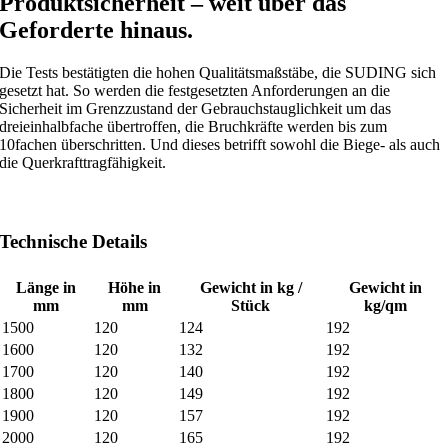
Produktsicherheit – weit über das
Geforderte hinaus.
Die Tests bestätigten die hohen Qualitätsmaßstäbe, die SUDING sich
gesetzt hat. So werden die festgesetzten Anforderungen an die
Sicherheit im Grenzzustand der Gebrauchstauglichkeit um das
dreieinhalbfache übertroffen, die Bruchkräfte werden bis zum
10fachen überschritten. Und dieses betrifft sowohl die Biege- als auch
die Querkrafttragfähigkeit.
Technische Details
Länge in
Höhe in
Gewicht in kg /
Gewicht in
mm
mm
Stück
kg/qm
1500
120
124
192
1600
120
132
192
1700
120
140
192
1800
120
149
192
1900
120
157
192
2000
120
165
192