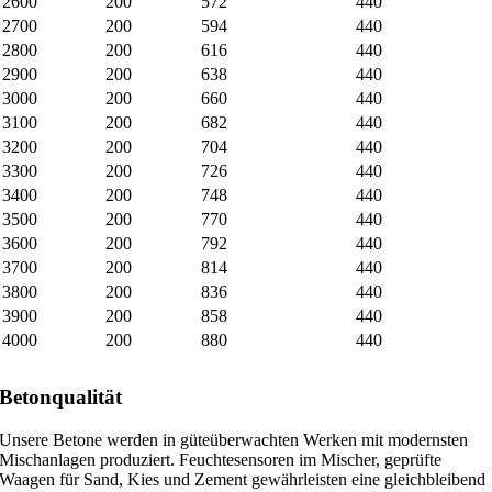
2600
200
572
440
2700
200
594
440
2800
200
616
440
2900
200
638
440
3000
200
660
440
3100
200
682
440
3200
200
704
440
3300
200
726
440
3400
200
748
440
3500
200
770
440
3600
200
792
440
3700
200
814
440
3800
200
836
440
3900
200
858
440
4000
200
880
440
Betonqualität
Unsere Betone werden in güteüberwachten Werken mit modernsten
Mischanlagen produziert. Feuchtesensoren im Mischer, geprüfte
Waagen für Sand, Kies und Zement gewährleisten eine gleichbleibend