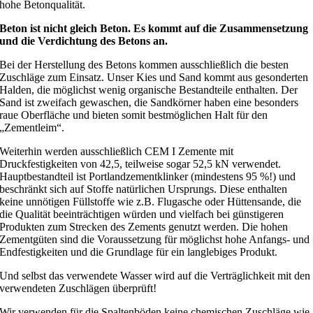
hohe Betonqualität.
Beton ist nicht gleich Beton. Es kommt auf die Zusammensetzung
und die Verdichtung des Betons an.
Bei der Herstellung des Betons kommen ausschließlich die besten
Zuschläge zum Einsatz. Unser Kies und Sand kommt aus gesonderten
Halden, die möglichst wenig organische Bestandteile enthalten. Der
Sand ist zweifach gewaschen, die Sandkörner haben eine besonders
raue Oberfläche und bieten somit bestmöglichen Halt für den
„Zementleim“.
Weiterhin werden ausschließlich CEM I Zemente mit
Druckfestigkeiten von 42,5, teilweise sogar 52,5 kN verwendet.
Hauptbestandteil ist Portlandzementklinker (mindestens 95 %!) und
beschränkt sich auf Stoffe natürlichen Ursprungs. Diese enthalten
keine unnötigen Füllstoffe wie z.B. Flugasche oder Hüttensande, die
die Qualität beeinträchtigen würden und vielfach bei günstigeren
Produkten zum Strecken des Zements genutzt werden. Die hohen
Zementgüten sind die Voraussetzung für möglichst hohe Anfangs- und
Endfestigkeiten und die Grundlage für ein langlebiges Produkt.
Und selbst das verwendete Wasser wird auf die Verträglichkeit mit den
verwendeten Zuschlägen überprüft!
Wir verwenden für die Spaltenböden keine chemischen Zuschläge wie