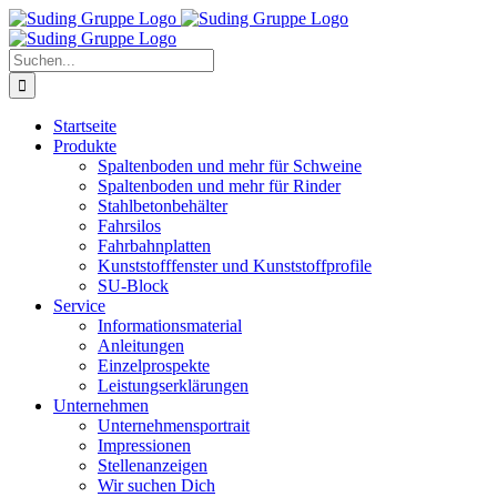
Zum
Inhalt
springen
Suche
nach:
Startseite
Produkte
Spaltenboden und mehr für Schweine
Spaltenboden und mehr für Rinder
Stahlbetonbehälter
Fahrsilos
Fahrbahnplatten
Kunststofffenster und Kunststoffprofile
SU-Block
Service
Informationsmaterial
Anleitungen
Einzelprospekte
Leistungserklärungen
Unternehmen
Unternehmensportrait
Impressionen
Stellenanzeigen
Wir suchen Dich