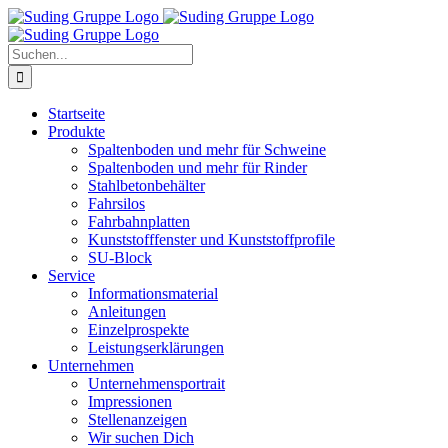
Zum
Inhalt
springen
Suche
nach:
Startseite
Produkte
Spaltenboden und mehr für Schweine
Spaltenboden und mehr für Rinder
Stahlbetonbehälter
Fahrsilos
Fahrbahnplatten
Kunststofffenster und Kunststoffprofile
SU-Block
Service
Informationsmaterial
Anleitungen
Einzelprospekte
Leistungserklärungen
Unternehmen
Unternehmensportrait
Impressionen
Stellenanzeigen
Wir suchen Dich