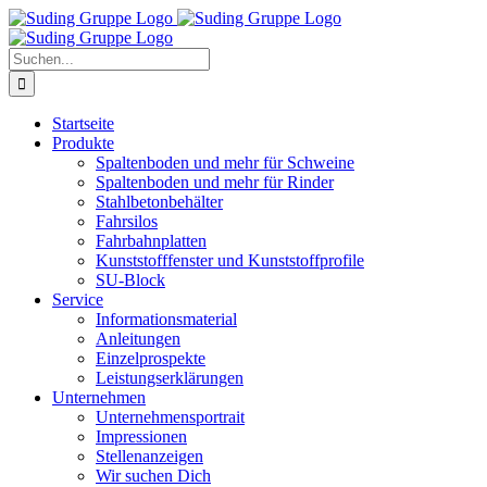
Zum
Inhalt
springen
Suche
nach:
Startseite
Produkte
Spaltenboden und mehr für Schweine
Spaltenboden und mehr für Rinder
Stahlbetonbehälter
Fahrsilos
Fahrbahnplatten
Kunststofffenster und Kunststoffprofile
SU-Block
Service
Informationsmaterial
Anleitungen
Einzelprospekte
Leistungserklärungen
Unternehmen
Unternehmensportrait
Impressionen
Stellenanzeigen
Wir suchen Dich