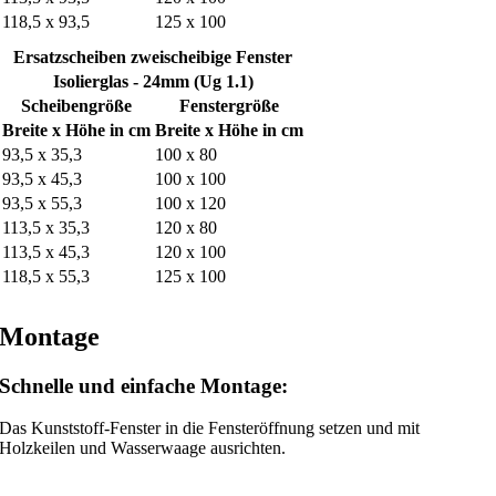
118,5 x 93,5
125 x 100
Ersatzscheiben zweischeibige Fenster
Isolierglas - 24mm (Ug 1.1)
Scheibengröße
Fenstergröße
Breite x Höhe in cm
Breite x Höhe in cm
93,5 x 35,3
100 x 80
93,5 x 45,3
100 x 100
93,5 x 55,3
100 x 120
113,5 x 35,3
120 x 80
113,5 x 45,3
120 x 100
118,5 x 55,3
125 x 100
Montage
Schnelle und einfache Montage:
Das Kunststoff-Fenster in die Fensteröffnung setzen und mit
Holzkeilen und Wasserwaage ausrichten.