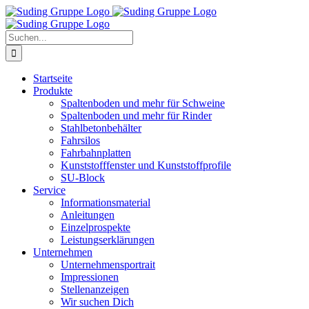
Zum
Inhalt
springen
Suche
nach:
Startseite
Produkte
Spaltenboden und mehr für Schweine
Spaltenboden und mehr für Rinder
Stahlbetonbehälter
Fahrsilos
Fahrbahnplatten
Kunststofffenster und Kunststoffprofile
SU-Block
Service
Informationsmaterial
Anleitungen
Einzelprospekte
Leistungserklärungen
Unternehmen
Unternehmensportrait
Impressionen
Stellenanzeigen
Wir suchen Dich