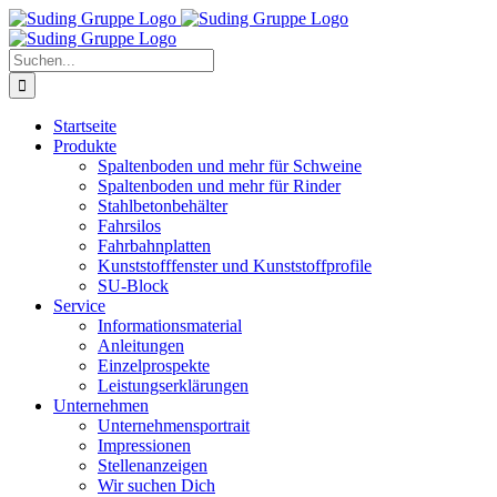
Zum
Inhalt
springen
Suche
nach:
Startseite
Produkte
Spaltenboden und mehr für Schweine
Spaltenboden und mehr für Rinder
Stahlbetonbehälter
Fahrsilos
Fahrbahnplatten
Kunststofffenster und Kunststoffprofile
SU-Block
Service
Informationsmaterial
Anleitungen
Einzelprospekte
Leistungserklärungen
Unternehmen
Unternehmensportrait
Impressionen
Stellenanzeigen
Wir suchen Dich